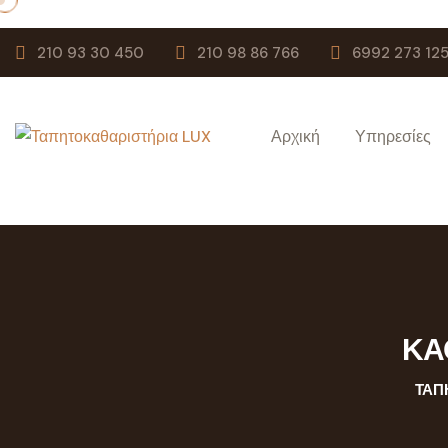
210 93 30 450
210 98 86 766
6992 273 12
Αρχική
Υπηρεσίες
ΚΑ
ΤΑΠ