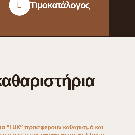
Τιμοκατάλογος
αθαριστήρια
ια “LUX” προσφέρουν καθαρισμό και