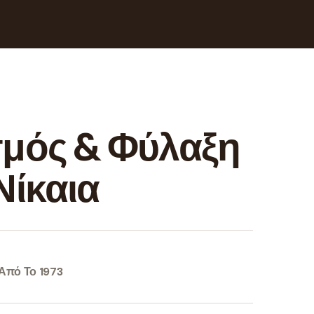
μός & Φύλαξη
Νίκαια
Από Το 1973