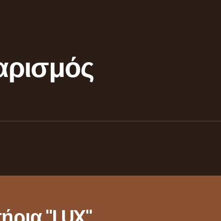
αρισμός
ήρια "LUX"