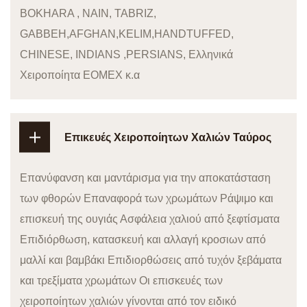
BOKHARA , NAIN, TABRIZ,
GABBEH,AFGHAN,KELIM,HANDTUFFED,
CHINESE, INDIANS ,PERSIANS, Ελληνικά
Χειροποίητα ΕΟΜΕΧ κ.α
Επικευές Χειροποίητων Χαλιών Ταύρος
Επανύφανση και μαντάρισμα για την αποκατάσταση
των φθορών Επαναφορά των χρωμάτων Ράψιμο και
επισκευή της ουγιάς Ασφάλεια χαλιού από ξεφτίσματα
Επιδιόρθωση, κατασκευή και αλλαγή κροσιων από
μαλλί και βαμβάκι Επιδιορθώσεις από τυχόν ξεβάματα
και τρεξίματα χρωμάτων Οι επισκευές των
χειροποίητων χαλιών γίνονται από τον ειδικό