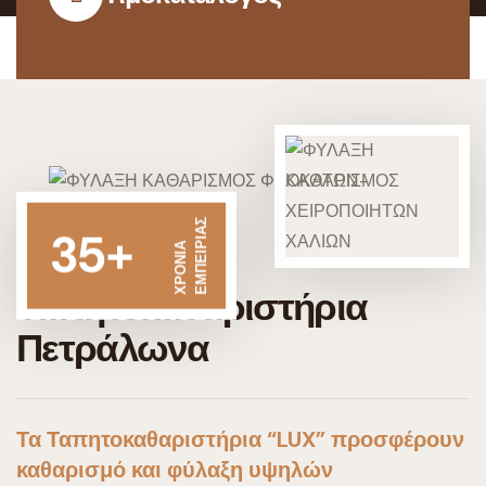
ΕΜΠΕΙΡΙΑΣ
35+
ΧΡΟΝΙΑ
Ταπητοκαθαριστήρια
Πετράλωνα
Τα Ταπητοκαθαριστήρια “LUX” προσφέρουν
καθαρισμό και φύλαξη υψηλών